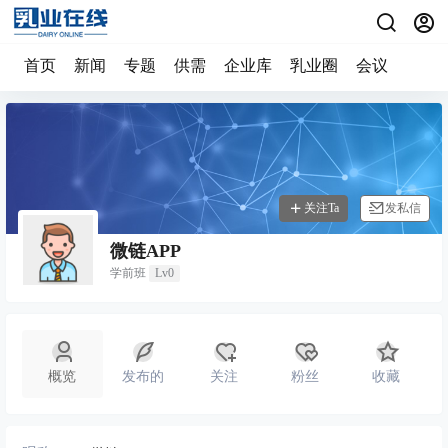
首页
新闻
专题
供需
企业库
乳业圈
会议
关注Ta
发私信
微链APP
学前班
Lv0
概览
发布的
关注
粉丝
收藏