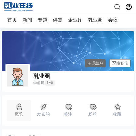
首页
新闻
专题
供需
企业库
乳业圈
会议
关注Ta
发私信
乳业圈
学前班
Lv0
概览
发布的
关注
粉丝
收藏