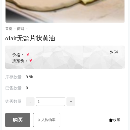
首页
>
商铺
>
αlait无盐片状黄油
64
￥
价格：
￥
折扣价：
库存数量
9.9k
已售数量
0
-
+
购买数量
购买
加入购物车
收藏