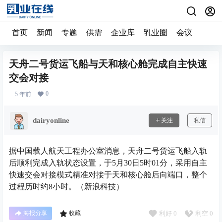
首页
新闻
专题
供需
企业库
乳业圈
会议
天舟二号货运飞船与天和核心舱完成自主快速
交会对接
0
5 年前
dairyonline
关注
私信
据中国载人航天工程办公室消息，天舟二号货运飞船入轨
后顺利完成入轨状态设置，于5月30日5时01分，采用自主
快速交会对接模式精准对接于天和核心舱后向端口，整个
过程历时约8小时。（新浪科技）
利好
0
利空
0
海报分享
收藏