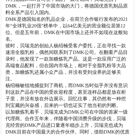
DMK，一起打开了中国市场的大门，将德国优质乳制品原
料全系产品引入国内。
DMK是德国知名的乳品企业，在荷兰合作银行发布的2021
年“全球乳业20强”榜单中，以64亿美元的营业额位居第12
位。但是五年前，DMK在中国市场上还并不如现在这般知
名。
彼时，贝瑞克的创始人杨绍楠受客户委托，正在寻找一款
速溶全脂乳粉，偶然间联系到了DMK公司。在翻看产品目
录时，他发现了一款加糖炼乳产品。这是一款应用广泛的
高端食品配料，但在国内市场上，相对于全脂乳粉等大品
类，加糖炼乳还属小众产品，并没有受到业界的足够关
注。
杨绍楠敏锐地捕捉到了商机，而DMK当时似乎并没有意识
到这款产品在中国的受欢迎程度，甚至连样品都是放在柜
子里，并没有放在外边展示。回忆往事，其仍然有一种挖
到宝藏的兴奋感，后来的一切也证实了他当初的判断。
以加糖炼乳着手，贝瑞克成为DMK公司在中国的首家一级
代理商。合作五年来，伴随着中国消费升级的步伐，贝瑞
克经营的DMK产品进口量逐年稳步上升，贝瑞克也成为
DMK目前在中国最大的合作伙伴。同时，借助DMK的优质