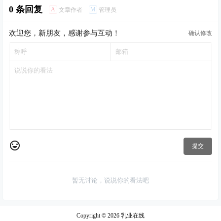
国等多个国家的知名特色乳
备研发的全闭环研发能力，
洁净车间，采用多种干燥工
0 条回复
企保持着良好的合作关系。
A
M
文章作者
管理员
并拥有多项国家发明专利。
艺与国际先进的生产设备，
腾飞铭记…
公司首创的冰奶酪，让奶酪
专业化生产再制干酪、芝士
产品开始做减法，创新性在
粉、酸奶粉、炼乳粉、奶油
欢迎您，新朋友，感谢参与互动！
冷冻状态下生产出不冰肠胃
粉、焦糖太妃粉、咸蛋黄粉
确认修改
且配料干净的冰奶酪（符合
和调味酱等乳品风味原料。
清洁标签），区别于市面上
相关产品已广泛应用于烘
常温或冷藏的奶酪产品，让
焙、冰品、休闲食品、调味
冰奶酪新品种成为奶酪消费
品、饮品、糖果等领域。同
的新选择！
时，深度融合食品…
提交
暂无讨论，说说你的看法吧
Copyright © 2026
乳业在线