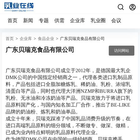
首页
新闻
专题
供需
企业库
乳业圈
会议
首页
>
企业库
>
食品企业
>
广东贝瑞克食品有限公司
广东贝瑞克食品有限公司
访问网站
广东贝瑞克食品有限公司成立于2012年，是德国最大乳企
DMK公司的中国指定经销商之一，代理各类进口乳制品原
料，产品包括进口全脂加糖炼乳、稀奶油、乳粉、浓缩乳
清蛋白等产品，同时也代理大洋洲NZMP和BURRA旗下的
乳粉、无水油和冷冻奶油等产品。贝瑞克致力于将进口乳
品原料国产化，与国内知名加工厂合作，推出了BE-LIKE
品牌的奶油粉、炼乳和奶油单品。
成立十年来，贝瑞克踩准了中国乳品消费升级的节奏，在
进口高端乳品原料的细分领域，不断做专、做深、做精，
已成为业内特点鲜明的乳品原料代理企业。
作为德国DMK公司在中国的一级经销商，贝瑞克携手