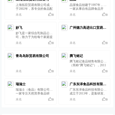
分子层级，从乳制品创新的
有近20年食品研发经验，江
果冻布丁生产线。 华乐福企
上海拓臣贸易有限公司成立
品渥食品创建于1997年，是
底层逻辑着手，为行业带来
南大学食品学博士、浙大博
业一直以“成为全球一流食
于2002年，系专业的食品配
一家从事自有品牌食品开
源源不断的创新灵…
士后，前农夫山泉、康恩贝
品企业"为公司经营的愿
料与添加剂供应商，主要代
发、进口、销售及国外食品
未名
未名
0
0
食品研发总监程坷伟博士创
景，以"快乐食品，快乐生
理各种进口的天然食品添加
的合作代理业务的公司。
立，同时联合浙江科技学院
活"为经营使命，以"感恩、
剂及原辅料产品，包括荷兰
2020年9月24日品渥食品股
成立“乳品研究院”。 公司的
分享、幸福"的核心价值观
维卡芝士粉、高卓粗粒芝士
份有限公司在深圳证券交易
产品以奶酪、休闲零食为
服务于客户，给大众的生活
妙飞
广州德力高进出口贸易有
粉、法国尼格焦糖、欧罗天
所敲钟上市，正式登陆国内
主，打造国内首个常温奶酪
带来多一点…
然香草提取物、加拿大星堡
资本市场，成为A股真正意
妙飞是一家综合乳制品公
限公司
零食品牌 “奶酪计划”，共同
的枫糖系列产品等。我们也
义上的进口食品第一股。 德
司，致力于为给每个家庭提
组织…
拥有“欧浓”自有品牌，提供
亚是品渥公司在“采集全球
供科学创新的营养解决方
未名
未名
0
0
芝士粉、奶油粉、酸奶粉等
优质奶源，满足中国消费需
案。产品线包含原制奶酪、
乳制品配料产品。公司产品
求”的大战略指引下而打造
再制奶酪、佐餐及餐饮工业
广泛应用于烘焙、乳品冰淇
的全球化乳品品牌。 2023年
产品、常温乳制品，覆盖全
淋、糖果巧克力、休闲食品
德亚同步利用公司20多年建
青岛岛际贸易有限公司
腾飞铭记
国10万+零售终端网点。
和饮料等。 上海拓臣自成立
立的整合全球优质食品资源
2020年12月妙飞完成近亿元
腾飞铭记食品销售有限公司
以来一直得到广大客户的支
的优势，自主和与国外的
B轮融资，融资方为高瓴、
（简称“腾飞铭记”），2011
持与配合…
合…
经纬中国、钟鼎。2021年11
年成立于北京，总部位于北
未名
未名
0
0
月，妙飞推出行业内颠覆性
京市。腾飞铭记始终坚持开
产品——小牛有约原制奶酪
发天然，健康，营养，美味
棒，是首批符合国家新标准
的产品，致力于成为中国消
的原制奶酪，是对高密度营
瑞滋士
广东东泽食品科技有限公
费者最信赖的优质食材传播
养解决方案的积极探索。
者，为国人的餐桌带来更丰
瑞滋士（食品）有限公司是
广东东泽食品科技有限公司
司
2022年，开辟常温新赛道，
富的异域美食。是一家集销
一家专注天然营养食品研
成立于2013年，是集研发、
奶…
售，研发，物流，餐食创意
发、生产及销售的科技食品
生产、销售及产品定制化服
未名
未名
0
0
开发为一体的综合性健康产
企业。公司自建工厂，拥有
务为一体的高成长型科技企
业公司。产品来自三大洲二
完整的研发生态链，实现了
业，致力于为客户提供安
十多个国家，与意大利、 德
从消费者体验研究、基础原
全、健康、营养、美味的食
国、法国、丹麦、荷兰，美
料研发、生产工艺研发、设
品原料。现有工厂配备十万