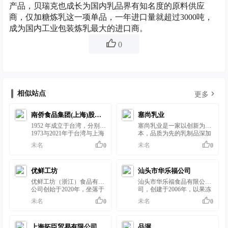
产品，贝瑞克也成长为国内乳品界有知名度的原料供应
商，仅加糖炼乳这一项单品，一年进口量就超过3000吨，
成为国内工业包装炼乳最大的进口商。
0
相似站点
更多
南侨食品集团(上海)股份
塞尚乳业
1952 年成立于台湾，分别于
塞尚乳业是一家以创新为
有限公司
1973与2021年于台湾与上海
本，品质为先的乳制品深加
股票上市，全球事业主营烘
工企业，拥有强大的科研能
未名
未名
0
0
焙油脂与乳制品、洗剂日用
力和市场创新能力，优选宁
品、稻米类制品、调理食
夏北纬38°黄金奶源带以及
品、面粉类制品、餐饮、复
呼伦贝尔大草原的臻稀限定
优鲜工坊
汕头市华乐福公司
合式饭店；大陆事业主营烘
奶源。 灵活的研发技术、快
焙（烘焙油脂、淡奶油、馅
速的市场反应，让塞尚一直
优鲜工坊（浙江）食品有限
汕头市华乐福食品有限公
料、奶盖/奶浆、进口乳制
处于乳制品智造的前沿地
公司创始于2020年，坐落于
司，创建于2006年，以果冻
品、冷冻面团）、美食（急
位。作为国内首家将低温分
环杭州湾核心城市湖州，是
布丁、再制奶酪及其配套产
未名
未名
0
0
冻熟面、婴儿米饼、预制料
子膜分离技术运用在乳制品
浙江湖州市吴兴区第一家乳
品的研发、设计、制造与销
理食品）、餐饮事业（宝莱
深加工领域的科技型乳企，
制品生产资质企业，主要从
售为核心业务。现生产总部
纳），定位中高端市场，多
塞尚独有的4相低温膜分离
事奶酪休闲食品的自主研
占地面积2万平方米，拥有
以 B 端为主。
技术，将牛奶的重构细化到
上海拓臣贸易有限公司
品渥
发、生产与销售。 公司由拥
多套全球一流的再制干酪、