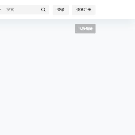
登录
快速注册
飞熊领鲜