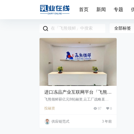
首页
新闻
专题
全部标签
进口冻品产业互联网平台「飞熊领
鲜」获亿元B轮融资，云工厂战略
飞熊领鲜获亿元B轮融资,云工厂战略直指
预制菜,平台年交易规模近100亿
直指预制菜
投融资
97
0
供应链范式
3 年前