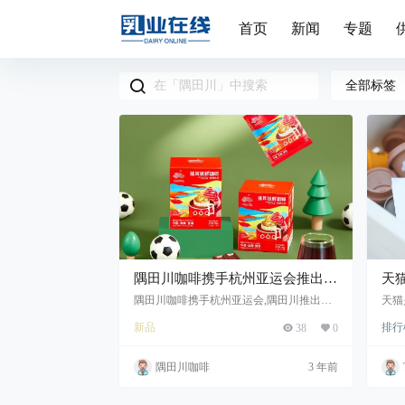
首页
新闻
专题
全部标签
隅田川咖啡携手杭州亚运会推出全
天
新公益咖啡：亚运圆梦系列·中国
半
隅田川咖啡携手杭州亚运会,隅田川推出全
天猫
新公益咖啡,隅田川为咖农子弟圆梦
18
普洱挂耳锁鲜咖啡
牌
新品
排行
38
0
国民
隅田川咖啡
3 年前