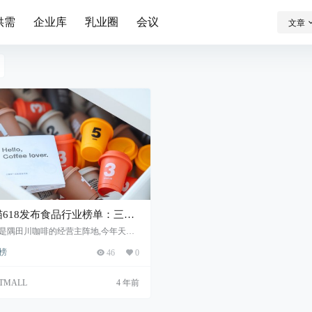
供需
企业库
乳业圈
会议
文章
猫618发布食品行业榜单：三顿
、空刻、隅田川等5家国货新品
是隅田川咖啡的经营主阵地,今年天猫6
共有超过26万品牌参加,咖啡也加速成为
上榜
榜
46
0
饮品
TMALL
4 年前