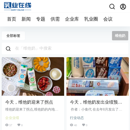
首页
新闻
专题
供需
企业库
乳业圈
会议
全部标签
维他奶
今天，维他奶迎来了拐点
今天，维他奶发出业绩预
告，事关内地业务最新进展
维他奶迎来了拐点,维他奶的内地业
作者：小食代 在去年8月发出了盈
务恢复增长
利警告后，时隔超过一年维他奶再
企业业绩
行业动态
次发出盈利预告，但是调性变了。
维他奶在今天的公告中称，根据...
57
0
40
0