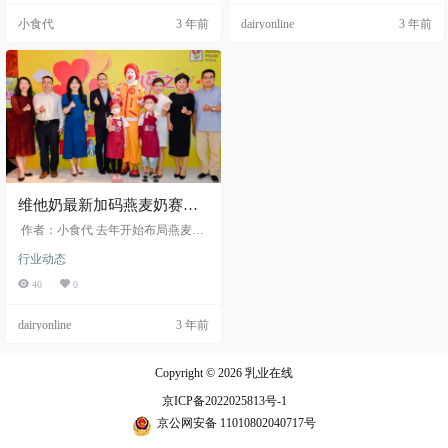
小食代
3 年前
dairyonline
3 年前
维他奶最新加码燕麦奶赛
道，可持续发展目标加速落
作者：小食代 去年开始布局燕麦奶
地
的维他奶，如今正在加码这一新赛
行业动态
道。 近日，维他奶推出了巧克力和
抹茶红豆两款全新口味的燕麦奶...
40
0
dairyonline
3 年前
Copyright © 2026
乳业在线
京ICP备2022025813号-1
京公网安备 11010802040717号