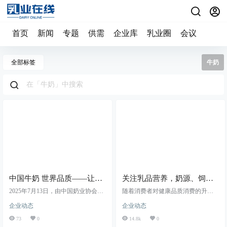
首页
新闻
专题
供需
企业库
乳业圈
会议
全部标签
牛奶
中国牛奶 世界品质——让消
关注乳品营养，奶源、饲养
费者“喝上奶 喝好奶 喝对奶”
方式到底有多重要？
2025年7月13日，由中国奶业协会主
随着消费者对健康品质消费的升
办的中国奶业发展战略研讨会在厦
级，我国在高品质乳制品市场近年
企业动态
企业动态
门隆重举行。本次会议以“场景、空
来发展迅猛，尤其针对乳品安全、
间和赛道”为主题，汇聚行业顶尖智
营养性的关注度大福提升，与之相
73
0
14.8k
0
慧，深入探讨提升奶业质量效益和
对应的消费者深入了解乳品奶源地