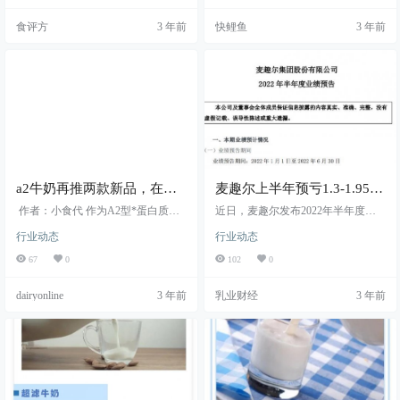
食评方
3 年前
快鲤鱼
3 年前
a2牛奶再推两款新品，在华
麦趣尔上半年预亏1.3-1.95
布局即将满10年
亿，公司纯牛奶已停止生产
作者：小食代 作为A2型*蛋白质先
近日，麦趣尔发布2022年半年度业
行者，新西兰a2®牛奶公司近日携手
绩预告，预计上半年净亏损1.3亿元-
行业动态
行业动态
战略合作伙伴中国农垦控股上海有
1.95亿元，上年同期盈利1094万元。
限公司再度亮相进博会。 据悉，...
67
0
102
0
dairyonline
3 年前
乳业财经
3 年前