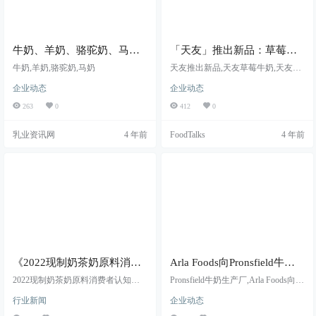
牛奶、羊奶、骆驼奶、马奶
「天友」推出新品：草莓牛
有什么区别，一次说清楚
奶、菠萝牛奶
牛奶,羊奶,骆驼奶,马奶
天友推出新品,天友草莓牛奶,天友菠
萝牛奶
企业动态
企业动态
263
0
412
0
乳业资讯网
4 年前
FoodTalks
4 年前
《2022现制奶茶奶原料消费
Arla Foods向Pronsfield牛奶
者认知调查报告》出炉，超
生产厂投资1.9亿欧元
2022现制奶茶奶原料消费者认知调
Pronsfield牛奶生产厂,Arla Foods向Pr
七成消费者特别关注奶茶奶
查报告,超七成受访消费者奶原料品
onsfield投资1.9亿欧元,Arla生产6.85
行业新闻
企业动态
关注,喜茶真奶原料使用满意度排名
亿公斤牛奶
原料品质
第一