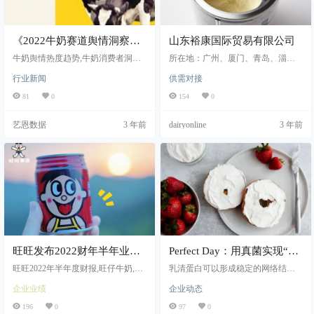
《2022牛奶赛道舆情洞察》
山东裕康国际贸易有限公司
发布，从卷营养、卷奶源到
牛奶舆情热度趋势,牛奶消费者洞察,
所在地：广州、厦门、青岛、淄
卷营销？
牛奶赛道热门营销战役
博、上海、天津 产品&品牌： 全脂
行业新闻
供需对接
纯牛奶1L–波兰大M 乳糖–美国标
九、波兰波妙可 联系人：刘延福185
81
0
154
0
60321077A s \ v | )
艺恩数据
3 年前
dairyonline
3 年前
旺旺发布2022财年半年业
Perfect Day：用真菌实现“牛
绩：营利双跌，旺仔牛奶下
奶”自由
旺旺2022年半年度财报,旺仔牛奶,旺
乳清蛋白可以形成稳定的网络结构,P
滑明显
旺冰痴
erfect Day收购合成生物制造商Scalabl
企业业绩
企业动态
e Bio Foundry, Inc,Perfect Day于2021
年完成3.5亿美元融资
196
0
97
0