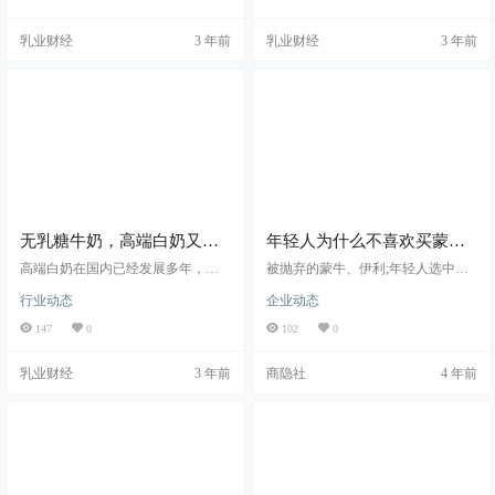
与普通牛奶相比，浓牛奶浓在哪
做出了新的突破，逐渐打破了之前
里？越浓越营养？对于牛奶，是否
的高端牛奶印象。为了进一步满足
乳业财经
3 年前
乳业财经
3 年前
真的有必要追求“浓度”？浓在哪里？
消费需求，市场上的高端牛奶产品
不断丰富，像娟姗牛奶、A2牛奶、
零乳糖低脂牛奶等高端品类越来越
多。
无乳糖牛奶，高端白奶又一
年轻人为什么不喜欢买蒙
细分方向？
牛、伊利了？
高端白奶在国内已经发展多年，也
被抛弃的蒙牛、伊利;年轻人选中的
取得了不错的成绩，而随着企业推
小众奶;奶企越来越内卷
行业动态
企业动态
出更多差异化和高附加值的产品，
高端化也成为市场竞争的重点领
147
0
102
0
域。目前，稀缺奶源、营养化、功
能化等差异性的产品愈加火热。其
乳业财经
3 年前
商隐社
4 年前
中，无乳糖牛奶在市场发展多年
后，热度开始上升，也开始向更细
分的方向升级。