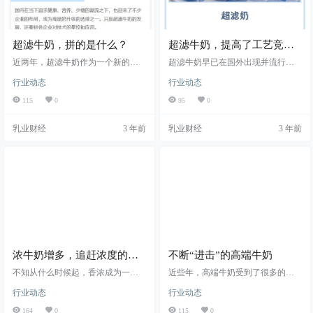
超滤牛奶，拼的是什么？
超滤牛奶，提高了工艺竞争
门槛
近两年，超滤牛奶作为一个新的高
超滤牛奶早已在国外出现并流行，
端细分品类吸引了国内外乳企争相
近两年蒙牛和伊利也相继推出了超
行业动态
行业动态
入局。在国外，超滤奶发展较快，
滤牛奶产品。对于超滤牛奶本身而
以高蛋白、低糖等优势而备受消费
言，在营养价值、口感和保质期上
115
0
95
0
者青睐。国内在当下追求健康、营
具备优势，这也很容易就成为了乳
养、少糖的潮流之下，也迎来了不
企和消费者的关注重点，不过国内
乳业财经
3 年前
乳业财经
3 年前
少企业的布局，成为高端奶升级的
超滤牛奶市场仍需进一步培育。
选择之一。只是超滤牛奶的发展，
还要拼各企业对技术的掌控和应
用。
浓牛奶增多，追赶浓度的路
不断“进击”的高端牛奶
上要看什么“风景”？
不知从什么时候起，香浓成为一种
近些年，高端牛奶受到了很多的关
追求，特别是纯牛奶，不少消费者
注。以前高蛋白、有机奶源就可以
行业动态
行业动态
追求“香浓的奶味”，这也使得近几年
称之为高端奶，然而到了现在，高
乳品领域上市了不少浓牛奶产品。
端牛奶则是从奶源、技术到营养都
164
0
115
0