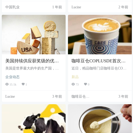
核心竞争力的关键路径，为奶业振
的天然性、奶牛饲养方式以及乳制
中国乳业
1 年前
Lucine
2 年前
兴注入新动能。 “世界级”奶源建设
品加工工艺。 众多乳品品牌纷
中国农业科学院原党组书记、国家
纷开始重点抓拿乳品“源头”品质，那
食物与营养咨询委员会主任、中国
么天然性更优质的奶源地、以及奶
奶业协会战略发展工作委员会名誉
牛的饲养方式会对牛奶的营养值是
副主任陈萌山在《中国奶业战略发
否有明显的影响，爱尔兰农业与食
展重…
品发展局（Teagasc）和爱尔兰食品
健康研究中心（Food fo…
美国持续供应获奖级的优质
咖啡豆仓COPLUSDE首次推
奶酪，服务全球市场
出无乳糖牛奶拿铁咖啡
美国是世界最大的牛奶生产国，同
近日，精品咖啡门店咖啡豆仓COPL
时也是世界最大的奶酪生产国。取
USDE首次推出无乳糖牛奶拿铁咖
企业动态
新品
得这样的成绩，要归功于美国3.1万
啡。 无乳糖牛奶拿铁咖啡 咖啡豆仓
名奶农辛勤的工作，他们始终以实
在上海有二家门店位于襄阳南路和
15.1k
1
73
0
现全年可持续生产的高质量牛奶为
中山公园，属于精品咖啡类型。 为#
目标。美国乳品出口协会最新趋势
R G n y Y :了给消费者带来更多的选
Lucine
3 年前
咖啡豆仓
3 年前
报告显示，美国在2022年生产了超
择，尤其是乳糖不耐症者饮用常规
COPLUSDE
过1.02亿吨牛奶，其中16%的牛奶以
牛奶调制的咖r | B o } \ 7 E啡引起的
奶酪和其他乳制品的形式分销到海
尴尬，他们在全国首次和芬兰国民
外。 去年，美国生产了630万吨奶
品牌维利奥Valio合作1 H M l K，推
酪，比欧盟前三大生产国（德国、
出无乳糖牛奶拿铁，目前开通美团
法国和意大利）的总和都多出了1
外卖…
8%。其中生产最多的…