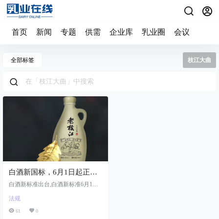
首页
新闻
专题
供需
企业库
乳业圈
会议
全部标签
枝江大曲
白酒新国标，6月1日起正式
实施！
白酒新标准出台,白酒新标准6月1日
起正式实施,新标准依然漏洞重重
法规
61
0