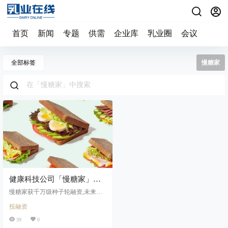
首页
新闻
专题
供需
企业库
乳业圈
会议
全部标签
慢糖家
健康科技公司「慢糖家」获
千万级种子轮融资，专注于
慢糖家获千万级种子轮融资,未来低
为血糖健康关注者提供低GI
GI食品将迎来两次大的增长,慢糖家
投融资
专注于为血糖健康关注者提供低 GI
食品和健康服务
食品和健康服务
39
0