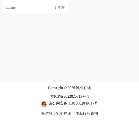
度回到了优质乳工程的起点，邀请
Lucine
1 年前
政府相关部门领导，全国奶业专
家、学者、乳企代表们共聚一堂，
一起见证中国乳业从“追赶者”到“定
义者”的蜕变，展望优质乳工程奋进
的下一个十年。 十年领“鲜”，优质
乳工程重塑中国乳业信任 2008年，
在进口奶的冲击…
Copyright © 2026
乳业在线
京ICP备2022025813号-1
京公网安备 11010802040717号
微信号：乳业在线
本站版权说明