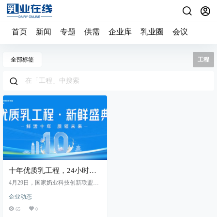
首页
新闻
专题
供需
企业库
乳业圈
会议
全部标签
工程
十年优质乳工程，24小时鲜
牛乳以鲜活“质”敬时代
4月29日，国家奶业科技创新联盟主
办，新希望乳业承办的 “鲜活十年，
企业动态
质领未来——优质乳工程·新鲜盛典”
在春城昆明市启幕。正值优质乳工
65
0
程启动十周年之际，新希望乳业再