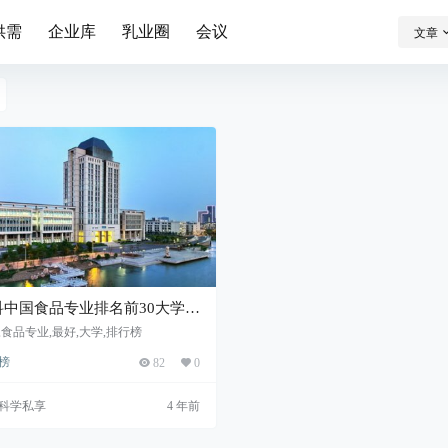
供需
企业库
乳业圈
会议
文章
科中国食品专业排名前30大学：
南大学连续5年居首
,食品专业,最好,大学,排行榜
榜
82
0
科学私享
4 年前