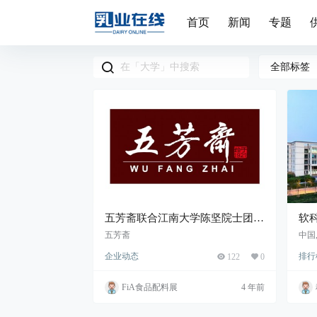
首页
新闻
专题
全部标签
五芳斋联合江南大学陈坚院士团队
软
等共同组建的年产3万吨植物基蛋
江
五芳斋
中国
白肉项目开工建设
企业动态
排行
122
0
FiA食品配料展
4 年前