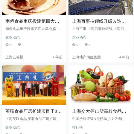
南侨食品重庆投建第四大基
上海百事拉罐线升级改造项
地，瞄准中西部及东南亚市
目5月在闵行区正式投产
南侨食品重庆投建第四大基地,南侨
上海百事,上海百事拉罐线,上海百事
场
食品瞄准中西部及东南亚市场,南侨
升级改造
企业动态
企业动态
食品加快在高增长领域的产能布局
87
0
63
0
上海证券报
4 年前
上海地产闵虹集团
4 年前
英联食品厂房扩建项目于8月
上海交大等11所高校食品专
在上海闵行开发区开工
业进入中国学科评级A类榜单
上海英联食品,英联食品厂房扩建,英
中国学科评级A类榜单,共计24所高
联食品Next项目
校进入榜单
企业动态
排行榜