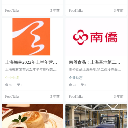
FoodTalks
3 年前
FoodTalks
3 年前
上海梅林2022年上半年营收
南侨食品：上海基地第二条
129.31亿元，同比增长0.78%
冷冻面团生产线预计10月投
上海梅林发布2022年半年度报告,营
南侨食品上海基地,第二条冷冻面团
收129.31亿元,同比增长0.78%
产
生产线,今年10月左右投产
企业业绩
企业动态
96
0
74
0
FoodTalks
3 年前
FoodTalks
3 年前