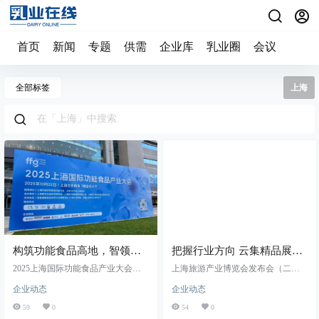
首页
新闻
专题
供需
企业库
乳业圈
会议
全部标签
上海
构筑功能食品高地，智领健
把握行业方向 云集精品展
康产业未来——2025上海国
商： 2023HOTELEX上海展
2025上海国际功能食品产业大会于1
上海旅游产业博览会发布会（二
际功能食品产业大会顺利举
0月22日在长宁区顺利启幕。本届大
将于5月末盛大开启
期）暨2023上海国际酒店及餐饮业
企业动态
企业动态
会由上海市经济与信息化委员会、
博览会（HOTELEX Shanghai），将
办
上海市长宁区人民政府指导，上海
于2023年5月29日-6月1日在国家会展
59
0
54
0
君石生命科学研究院、上海博华国
中心（上海浦西·虹桥）举办，构筑