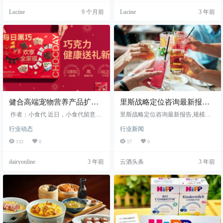
际展览有限公司、上海新卡徕尔生
起美食、大健康与旅游业的紧密联
Lucine
9 个月前
Lucine
3 年前
物科技有限公司联合主办，上海博
系，带动产业投资和创新，构建旅
英电子商务有限公司承办，博鳌健
游目的地的新消费场景空间。 由上
康食品科学大会暨博览会（FHE）秘
海市文化和旅游局指导，中国旅游
书处、中国工商银行上海市分行倾
饭店业协会和上海博华国际展览有
力支持。市经济信息化委二级巡视
限公司主办，中华全国工商业联合
员韩大东、长宁区副区长赵永尊，
会烘焙业公会、上海市餐饮烹饪行
陈君石、谢明勇、金征宇、贾…
业协会…
健合高端宠物营养产品扩
里斯战略定位咨询最新报
容，Zesty Paws快乐一爪来中
告：规模超4000亿的年轻酒
作者：小食代 近日，小食代留意
里斯战略定位咨询最新报告,规模超4
国了
到，健合集团旗下高端宠物营养品
饮，谁的机会？
000亿的年轻酒饮,年轻人酒饮市场迎
行业动态
行业新闻
牌“Zesty Paws快乐一爪”已登陆京东
来了品牌精细化发展时代
国际，这也意味着该品牌通过跨境
133
0
57
0
电...
dairyonline
3 年前
云酒头条
3 年前