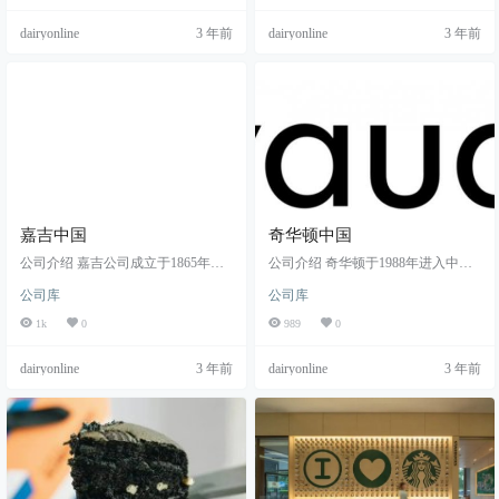
dairyonline
3 年前
dairyonline
3 年前
嘉吉中国
奇华顿中国
公司介绍 嘉吉公司成立于1865年，
公司介绍 奇华顿于1988年进入中
是一家集食品、农业、金融和工业
国，并在上海设立中国总部，奇华
公司库
公司库
产品及服务为一体的多元化跨国企
顿食用香精香料（上海）有限公
业集团。嘉吉公司业务覆盖全球70
司。 奇华顿向全球及当地的食品、
1k
0
989
0
余个国家/地区，拥有员工155,000余
饮料、消费品及香精公司提供食用
名。 嘉吉公司于1971年正式进入中
香精和日用香精，奇华顿食用香精
dairyonline
3 年前
dairyonline
3 年前
国市场，中国总部位于上海。 嘉吉
香料（上海）有限公司负责其在中
中国业务涵盖粮油（农业供应
国大陆的食用香精香料的研发、生
链）、动物健康与营养、蛋白、淀
产和销售业务。 奇华顿在食用香精
粉淀粉糖与增稠稳定、金属与船
领域拥有多种产品，并且从健康和
运、贸易融资结算与风险管理。此
风味两方面分类。健康饮食方面，
外，嘉吉中国也提供可可与巧克
奇华顿的TasteSolutions®系列，从食
力、工业产品、高品质食…
品的咸味、甜味、…