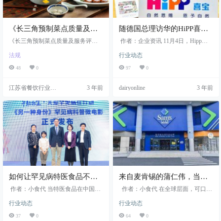
《长三角预制菜点质量及服
随德国总理访华的HiPP喜宝
务评价规范》团体标准正式
展示对中国市场信心！已与
《长三角预制菜点质量及服务评价
作者：企业资讯 11月4日，Hipp家
发布
规范》发布,标准将于12月起实施,健
中国农垦上海公司签下5年战
族第四代继承人Stefan Hipp先生随同
法规
行业动态
全预制菜点标准体系势在必行
德国总理朔尔茨和企业家代表团访
略合作
华。作为本次企业代表团中唯一一...
48
0
97
0
江苏省餐饮行业协
3 年前
dairyonline
3 年前
会
如何让罕见病特医食品不罕
来自麦肯锡的蒲仁伟，当上
见？雀巢健康科学携手专家
可口可乐公司全球副总裁
作者：小食代 当特医食品在中国开
作者：小食代 在全球层面，可口可
支招
始逐渐被人们认识和接受，面向罕
乐公司一下新增了三位“VP”（副总
行业动态
行业动态
见病人的特医食品却因为非常稀缺
裁），其中一位是原麦肯锡驻上海
而仍然不为大众所了解，国内许多
分公司全球董事合伙人蒲仁伟（Fe
37
0
64
0
罕...
l...