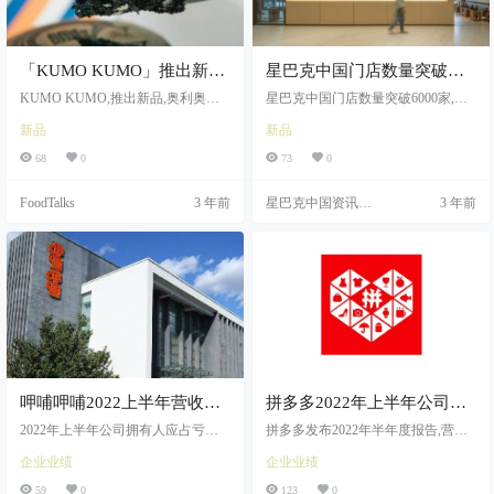
「KUMO KUMO」推出新
星巴克中国门店数量突破
品：奥利奥夹心芝士蛋糕
6000家！
KUMO KUMO,推出新品,奥利奥夹
星巴克中国门店数量突破6000家,星
心芝士蛋糕
巴克首创“上海咖啡”,“上海咖啡”以创
新品
新品
新致敬全球首座“千店城市”
68
0
73
0
FoodTalks
3 年前
星巴克中国资讯中
3 年前
心
呷哺呷哺2022上半年营收
拼多多2022年上半年公司营
21.56亿元，下半年将加速完
收552.33亿元，去年同期为
2022年上半年公司拥有人应占亏损
拼多多发布2022年半年度报告,营收5
成扩张计划
为2.80亿元,2022年上半年呷哺呷哺
452.13亿元
52.33亿元,去年同期为452.13亿元
企业业绩
企业业绩
营收21.56亿元,呷哺呷哺发布2022年
中期业绩公告
59
0
123
0