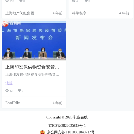
118
0
43
0
上海地产闵虹集团
4 年前
科学私享
4 年前
上海印发保供物资食安管理
指导意见
上海印发保供物资食安管理指导意
见
法规
42
0
FoodTalks
4 年前
Copyright © 2026
乳业在线
京ICP备2022025813号-1
京公网安备 11010802040717号